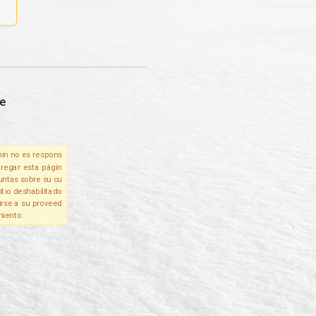
e
in no es respons
tregar esta págin
untas sobre su cu
itio deshabilitado
irse a su proveed
miento.