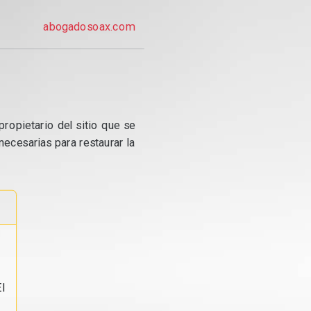
abogadosoax.com
propietario del sitio que se
ecesarias para restaurar la
l