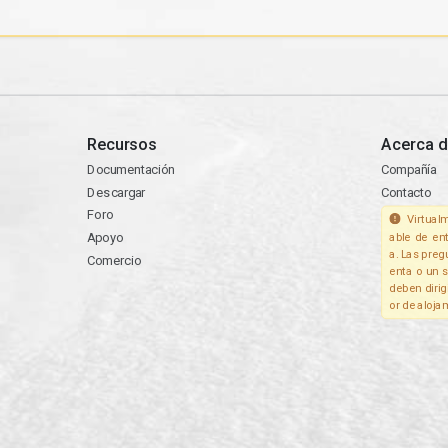
Recursos
Acerca d
Documentación
Compañía
Descargar
Contacto
Foro
Virtualm
Apoyo
able de en
a. Las preg
Comercio
enta o un s
deben dirig
or de aloja