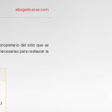
abogadosoax.com
propietario del sitio que se
ecesarias para restaurar la
l