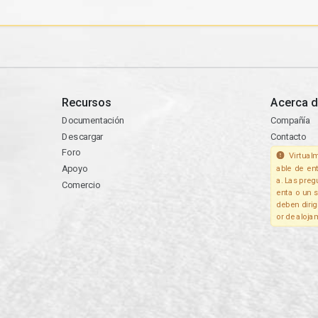
Recursos
Acerca d
Documentación
Compañía
Descargar
Contacto
Foro
Virtualm
Apoyo
able de en
a. Las preg
Comercio
enta o un s
deben dirig
or de aloja