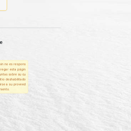
e
in no es respons
tregar esta págin
untas sobre su cu
itio deshabilitado
irse a su proveed
miento.