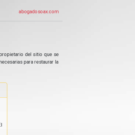
abogadosoax.com
propietario del sitio que se
ecesarias para restaurar la
l