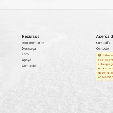
Recursos
Acerca d
Documentación
Compañía
Descargar
Contacto
Foro
Virtualm
Apoyo
able de en
a. Las preg
Comercio
enta o un s
deben dirig
or de aloja