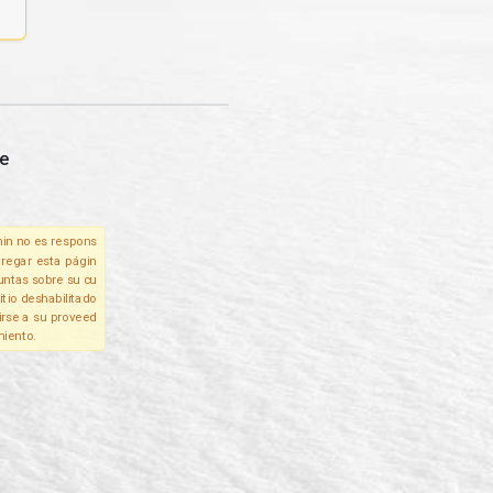
e
in no es respons
tregar esta págin
untas sobre su cu
itio deshabilitado
irse a su proveed
miento.